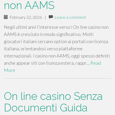
non AAMS
February 22, 2026
|
Leave a comment
Negli ultimi anni l’interesse verso i On line casino non
AAMS è cresciuto in modo significativo. Molti
giocatori italiani cercano option ai portali con licenza
italiana, orientandosi verso piattaforme
internazionali. I casino non AAMS, oggi spesso definiti
anche appear siti con licenza estera, rappr…
Read
More
On line casino Senza
Documenti Guida